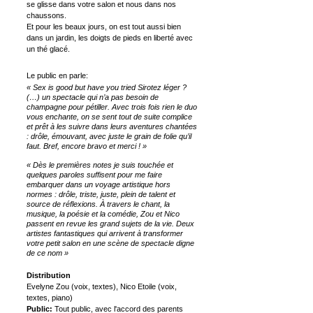
se glisse dans votre salon et nous dans nos
chaussons.
Et pour les beaux jours, on est tout aussi bien
dans un jardin, les doigts de pieds en liberté avec
un thé glacé.
Le public en parle:
« Sex is good but have you tried Sirotez léger ?
(…) un spectacle qui n’a pas besoin de
champagne pour pétiller. Avec trois fois rien le duo
vous enchante, on se sent tout de suite complice
et prêt à les suivre dans leurs aventures chantées
: drôle, émouvant, avec juste le grain de folie qu’il
faut. Bref, encore bravo et merci ! »
« Dès le premières notes je suis touchée et
quelques paroles suffisent pour me faire
embarquer dans un voyage artistique hors
normes : drôle, triste, juste, plein de talent et
source de réflexions. À travers le chant, la
musique, la poésie et la comédie, Zou et Nico
passent en revue les grand sujets de la vie. Deux
artistes fantastiques qui arrivent à transformer
votre petit salon en une scène de spectacle digne
de ce nom »
Distribution
Evelyne Zou (voix, textes), Nico Etoile (voix,
textes, piano)
Public:
Tout public, avec l'accord des parents