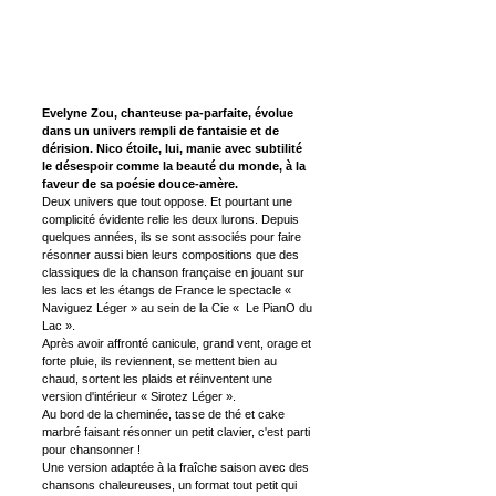
Evelyne Zou, chanteuse pa-parfaite, évolue
dans un univers rempli de fantaisie et de
dérision. Nico étoile, lui, manie avec subtilité
le désespoir comme la beauté du monde, à la
faveur de sa poésie douce-amère.
Deux univers que tout oppose. Et pourtant une
complicité évidente relie les deux lurons. Depuis
quelques années, ils se sont associés pour faire
résonner aussi bien leurs compositions que des
classiques de la chanson française en jouant sur
les lacs et les étangs de France le spectacle «
Naviguez Léger » au sein de la Cie « Le PianO du
Lac ».
Après avoir affronté canicule, grand vent, orage et
forte pluie, ils reviennent, se mettent bien au
chaud, sortent les plaids et réinventent une
version d'intérieur « Sirotez Léger ».
Au bord de la cheminée, tasse de thé et cake
marbré faisant résonner un petit clavier, c'est parti
pour chansonner !
Une version adaptée à la fraîche saison avec des
chansons chaleureuses, un format tout petit qui