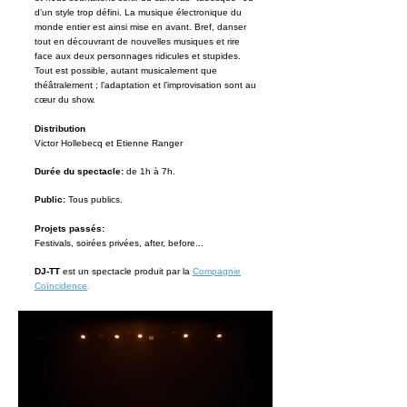
d’un style trop défini. La musique électronique du
monde entier est ainsi mise en avant. Bref, danser
tout en découvrant de nouvelles musiques et rire
face aux deux personnages ridicules et stupides.
Tout est possible, autant musicalement que
théâtralement ; l’adaptation et l’improvisation sont au
cœur du show.
Distribution
Victor Hollebecq et Etienne Ranger
Durée du spectacle:
de 1h à 7h.
Public:
Tous publics.
Projets passés:
Festivals, soirées privées, after, before...
DJ-TT
est un spectacle produit par la
Compagnie
Coïncidence
.