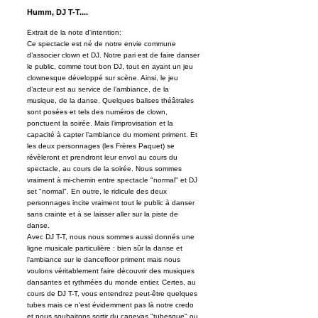
Humm, DJ T-T....
Extrait de la note d'intention:
Ce spectacle est né de notre envie commune
d’associer clown et DJ. Notre pari est de faire danser
le public, comme tout bon DJ, tout en ayant un jeu
clownesque développé sur scène. Ainsi, le jeu
d’acteur est au service de l’ambiance, de la
musique, de la danse. Quelques balises théâtrales
sont posées et tels des numéros de clown,
ponctuent la soirée. Mais l’improvisation et la
capacité à capter l’ambiance du moment priment. Et
les deux personnages (les Frères Paquet) se
révèleront et prendront leur envol au cours du
spectacle, au cours de la soirée. Nous sommes
vraiment à mi-chemin entre spectacle "normal" et DJ
set "normal". En outre, le ridicule des deux
personnages incite vraiment tout le public à danser
sans crainte et à se laisser aller sur la piste de
danse.
Avec DJ T-T, nous nous sommes aussi donnés une
ligne musicale particulière : bien sûr la danse et
l’ambiance sur le dancefloor priment mais nous
voulons véritablement faire découvrir des musiques
dansantes et rythmées du monde entier. Certes, au
cours de DJ T-T, vous entendrez peut-être quelques
tubes mais ce n’est évidemment pas là notre credo
et nous souhaitons sortir du canevas "tubesque" ou