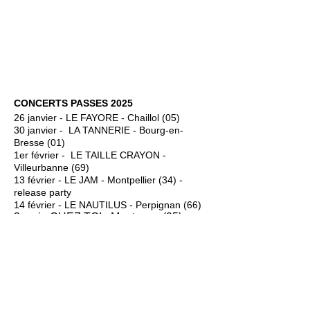
CONCERTS PASSES 2025
26 janvier - LE FAYORE - Chaillol (05)
30 janvier - LA TANNERIE - Bourg-en-
Bresse (01)
1er février - LE TAILLE CRAYON -
Villeurbanne (69)
13 février - LE JAM - Montpellier (34) -
release party
14 février - LE NAUTILUS - Perpignan (66)
3 mai - CHEZ TOI - Montmaur (05)
17 mai - LA POULE AUX FRUITS
D'OR - St Etienne de C. (38)
22 mai - Show case Duo au DELIRIUM
- Mtp (34)
23 mai - Show case DUOZ FEST - Mtp
(34)
31 mai - CIGAL ROCK - Avignon(84)
1°