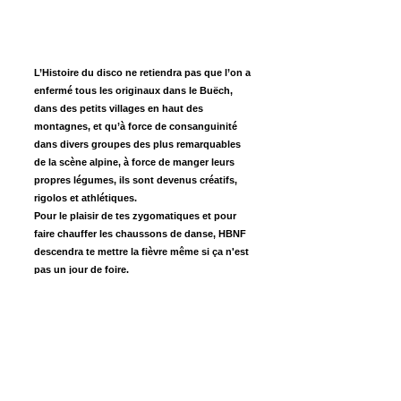
L’Histoire du disco ne retiendra pas que l’on a
enfermé tous les originaux dans le Buëch,
dans des petits villages en haut des
montagnes, et qu’à force de consanguinité
dans divers groupes des plus remarquables
de la scène alpine, à force de manger leurs
propres légumes, ils sont devenus créatifs,
rigolos et athlétiques.
Pour le plaisir de tes zygomatiques et pour
faire chauffer les chaussons de danse, HBNF
descendra te mettre la fièvre même si ça n'est
pas un jour de foire.
Quelques notes bleues d’un blues endiablé,
des saccades énergiques d’un funk agité, de
jolies chansons aux accents franco italiens, le
Haut Buëch Night Fever réarrange à sa sauce
des tubes intemporels avec u
ne terrible envie
de vivre et de se prendre pour des stars